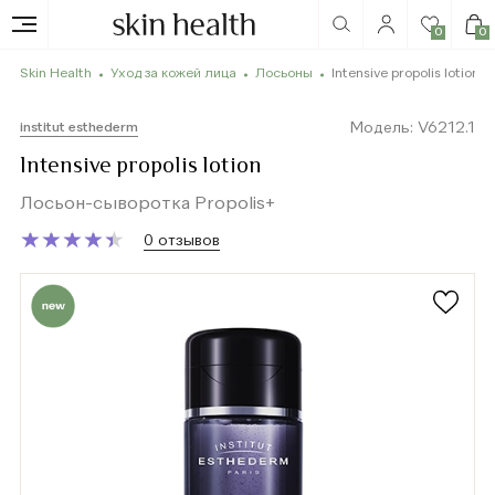
0
0
Skin Health
Уход за кожей лица
Лосьоны
Intensive propolis lotion
Модель: V6212.1
institut esthederm
Intensive propolis lotion
Лосьон-сыворотка Propolis+
★
★
★
★
★
★
★
★
★
★
0 отзывов