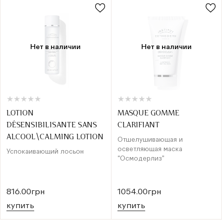
Нет в наличии
Нет в наличии
★
★
★
★
★
★
★
★
★
★
★
★
★
★
★
★
★
★
★
★
LOTION
MASQUE GOMME
DÉSENSIBILISANTE SANS
CLARIFIANT
ALCOOL\CALMING LOTION
Отшелушивающая и
осветляющая маска
Успокаивающий лосьон
“Осмодерлиз”
816.00грн
1054.00грн
купить
купить