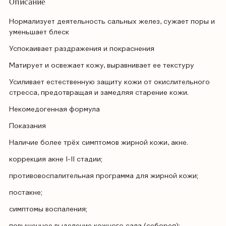
Описание
Нормализует деятельность сальных желез, сужает поры и
уменьшает блеск
Успокаивает раздражения и покраснения
Матирует и освежает кожу, выравнивает ее текстуру
Усиливает естественную защиту кожи от окислительного
стресса, предотвращая и замедляя старение кожи.
Некомедогенная формула
Показания
Наличие более трёх симптомов жирной кожи, акне.
коррекция акне I-II стадии;
противовоспалительная программа для жирной кожи;
постакне;
симптомы воспаления;
повышенное выделение кожного сала (себорея);