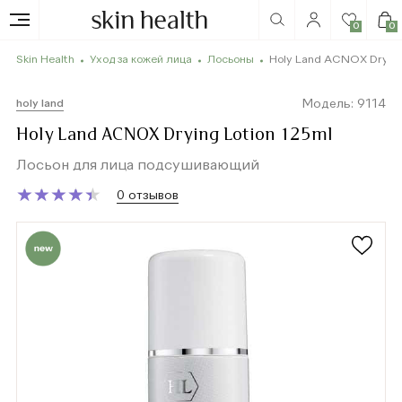
0
0
Skin Health
Уход за кожей лица
Лосьоны
Holy Land ACNOX Drying
Модель: 9114
holy land
Holy Land ACNOX Drying Lotion 125ml
Лосьон для лица подсушивающий
★
★
★
★
★
★
★
★
★
★
0 отзывов