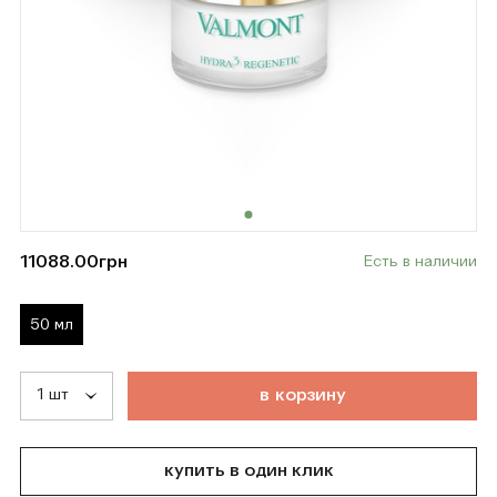
11088.00
грн
Есть в наличии
50 мл
т
о
в
а
р
д
о
б
а
в
л
е
н
в
к
о
р
з
и
н
у
купить в один клик