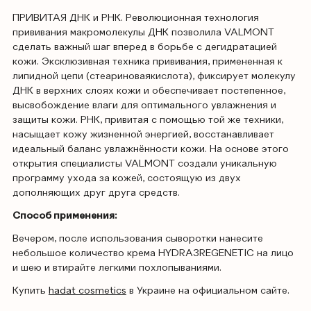
ПРИВИТАЯ ДНК и РНК. Революционная технология
прививания макромолекулы ДНК позволила VALMONT
сделать важный шаг вперед в борьбе с дегидратацией
кожи. Эксклюзивная техника прививания, примененная к
липидной цепи (стеариноваякислота), фиксирует молекулу
ДНК в верхних слоях кожи и обеспечивает постепенное,
высвобождение влаги для оптимального увлажнения и
защиты кожи. РНК, привитая с помощью той же техники,
насыщает кожу жизненной энергией, восстанавливает
идеальный баланс увлажнённости кожи. На основе этого
открытия специалисты VALMONT создали уникальную
программу ухода за кожей, состоящую из двух
дополняющих друг друга средств.
Способ применения:
Вечером, после использования сыворотки нанесите
небольшое количество крема HYDRA3REGENETIC на лицо
и шею и втирайте легкими похлопываниями.
Купить
hadat cosmetics
в Украине на официальном сайте.