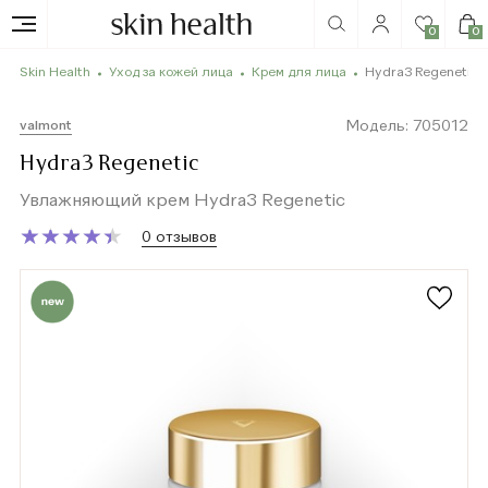
0
0
Skin Health
Уход за кожей лица
Крем для лица
Hydra3 Regenetic
Модель: 705012
valmont
Hydra3 Regenetic
Увлажняющий крем Hydra3 Regenetic
★
★
★
★
★
★
★
★
★
★
0 отзывов