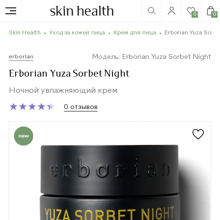
0
0
Skin Health
Уход за кожей лица
Крем для лица
Erborian Yuza Sorb
Модель: Erborian Yuza Sorbet Night
erborian
Erborian Yuza Sorbet Night
Ночной увлажняющий крем
★
★
★
★
★
★
★
★
★
★
0 отзывов