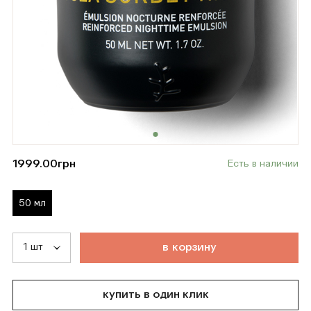
1999.00
грн
Есть в наличии
50 мл
т
о
в
а
р
д
о
б
а
в
л
е
н
в
к
о
р
з
и
н
у
купить в один клик