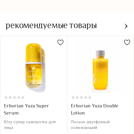
рекомендуемые товары
★
★
★
★
★
★
★
★
★
★
★
★
★
★
★
★
★
★
★
★
Erborian Yuza Super
Erborian Yuza Double
Serum
Lotion
Юзу супер сыворотка для
Лосьон двухфазный
лица
освежающий