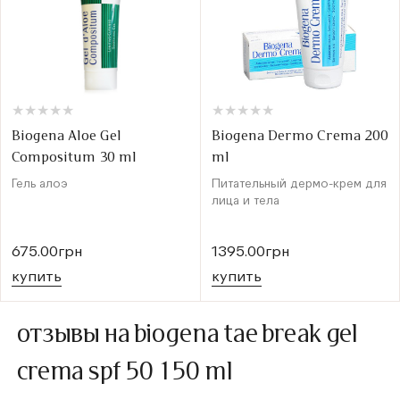
★
★
★
★
★
★
★
★
★
★
★
★
★
★
★
★
★
★
★
★
Biogena Aloe Gel
Biogena Dermo Crema 200
Compositum 30 ml
ml
Гель алоэ
Питательный дермо-крем для
лица и тела
675.00грн
1395.00грн
купить
купить
отзывы на biogena tae break gel
crema spf 50 150 ml