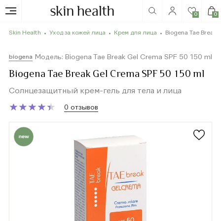
0
0
Skin Health
Уход за кожей лица
Крем для лица
Biogena Tae Break 
Модель: Biogena Tae Break Gel Crema SPF 50 150 ml
biogena
Biogena Tae Break Gel Crema SPF 50 150 ml
Солнцезащитный крем-гель для тела и лица
★
★
★
★
★
★
★
★
★
★
0 отзывов