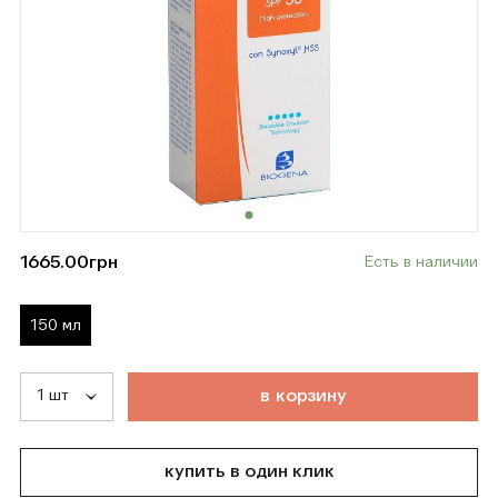
1665.00
грн
Есть в наличии
150 мл
т
о
в
а
р
д
о
б
а
в
л
е
н
в
к
о
р
з
и
н
у
купить в один клик