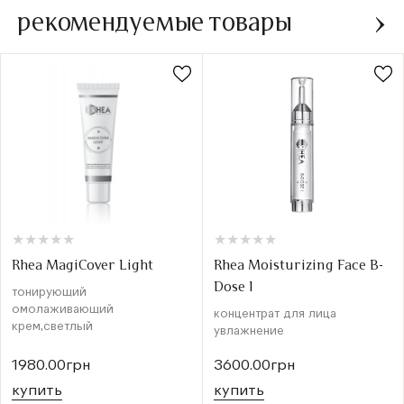
рекомендуемые товары
★
★
★
★
★
★
★
★
★
★
★
★
★
★
★
★
★
★
★
★
Rhea MagiCover Light
Rhea Moisturizing Face B-
Dose I
тонирующий
омолаживающий
концентрат для лица
крем,светлый
увлажнение
1980.00грн
3600.00грн
купить
купить