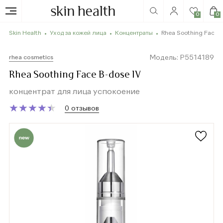
0
0
Skin Health
Уход за кожей лица
Концентраты
Rhea Soothing Face B
Модель: P5514189
rhea cosmetics
Rhea Soothing Face B-dose IV
концентрат для лица успокоение
★
★
★
★
★
★
★
★
★
★
0 отзывов