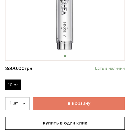
3600.00
грн
Есть в наличии
10 мл
т
о
в
а
р
д
о
б
а
в
л
е
н
в
к
о
р
з
и
н
у
купить в один клик