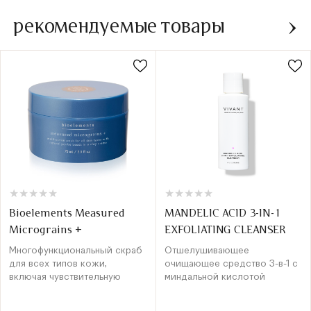
рекомендуемые товары
★
★
★
★
★
★
★
★
★
★
★
★
★
★
★
★
★
★
★
★
Bioelements Measured
MANDELIC ACID 3-IN-1
Micrograins +
EXFOLIATING CLEANSER
Многофункциональный скраб
Отшелушивающее
для всех типов кожи,
очищающее средство 3-в-1 с
включая чувствительную
миндальной кислотой