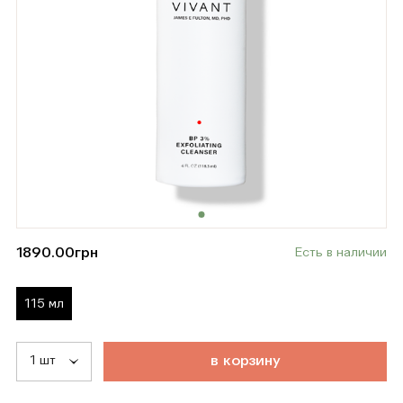
1890.00
грн
Есть в наличии
115 мл
т
о
в
а
р
д
о
б
а
в
л
е
н
в
к
о
р
з
и
н
у