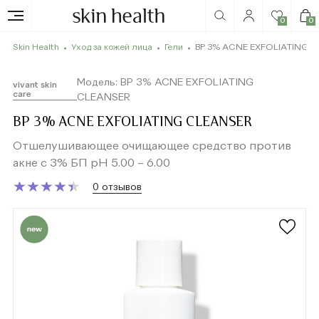
0
0
Skin Health
Уход за кожей лица
Гели
BP 3% ACNE EXFOLIATING 
Модель: BP 3% ACNE EXFOLIATING
vivant skin
care
CLEANSER
BP 3% ACNE EXFOLIATING CLEANSER
Отшелушивающее очищающее средство против
акне с 3% БП pH 5.00 – 6.00
★
★
★
★
★
★
★
★
★
★
0 отзывов