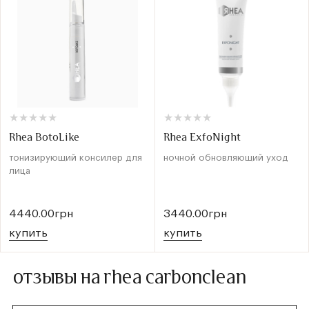
★
★
★
★
★
★
★
★
★
★
★
★
★
★
★
★
★
★
★
★
Rhea BotoLike
Rhea ExfoNight
тонизирующий консилер для
ночной обновляющий уход
лица
4440.00грн
3440.00грн
купить
купить
отзывы на rhea carbonclean