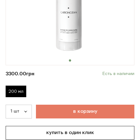
3300.00
грн
Есть в наличии
200 мл
т
о
в
а
р
д
о
б
а
в
л
е
н
в
к
о
р
з
и
н
у
купить в один клик