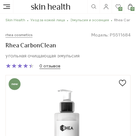
0
0
Skin Health
Уход за кожей лица
Эмульсия и эссенция
Rhea Carbo
Модель: P5511684
rhea cosmetics
Rhea CarbonClean
угольная очищающая эмульсия
★
★
★
★
★
★
★
★
★
★
0 отзывов