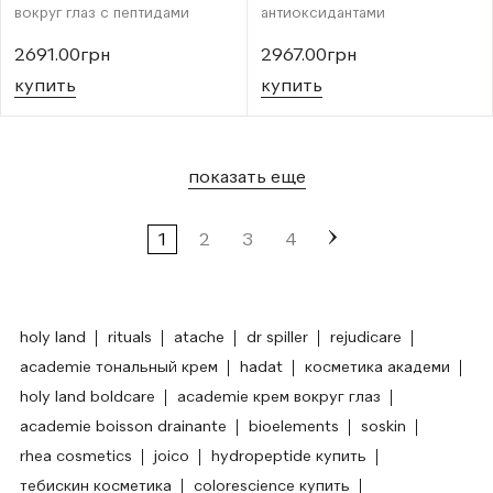
вокруг глаз с пептидами
антиоксидантами
2691.00грн
2967.00грн
купить
купить
показать еще
1
2
3
4
holy land
rituals
atache
dr spiller
rejudicare
academie тональный крем
hadat
косметика академи
holy land boldcare
academie крем вокруг глаз
academie boisson drainante
bioelements
soskin
rhea cosmetics
joico
hydropeptide купить
тебискин косметика
colorescience купить